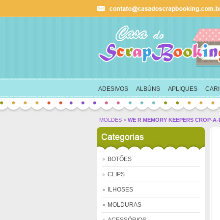
Ok
carrinho
ADESIVOS
ALBÚNS
APLIQUES
CAR
MOLDES
>
WE R MEMORY KEEPERS CROP-A-DI
BOTÕES
CLIPS
ILHOSES
MOLDURAS