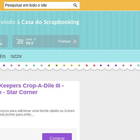
-vindo à
Casa do Scrapbooking
itens: 0
R$ 0
ÉIS
SIZZIX
epers Crop-A-Dile III -
e - Star Corner
 nunca para adicionar uma borda rápida ou ícones
tá pronto para enfei...
Comprar