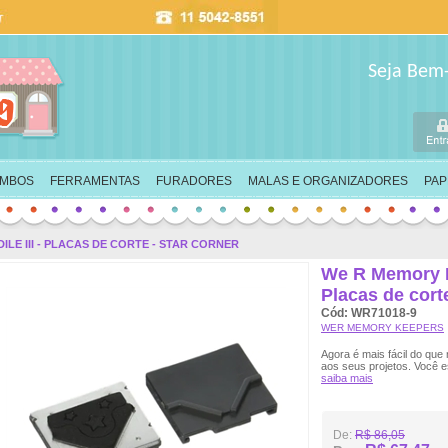
Seja Bem
IMBOS
FERRAMENTAS
FURADORES
MALAS E ORGANIZADORES
PAP
LE III - PLACAS DE CORTE - STAR CORNER
We R Memory Ke
Placas de cort
Cód: WR71018-9
WER MEMORY KEEPERS
Agora é mais fácil do que
aos seus projetos. Você es
saiba mais
De:
R$ 86,05