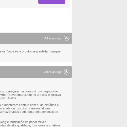
Voltar ao topo
tos. Você está pronto para enfeitar qualquer
Voltar ao topo
filhos começaram a construir um negócio de
livros Provo emergiu como um dos principais
ados Unidos.
 a manterem contato com suas histórias e
 a fabricar um dos primeiros álbuns
s armazenadas com segurança em mais do
ing e fabricação de papel, veio a
as de alta qualidade, funcionais e criativos.