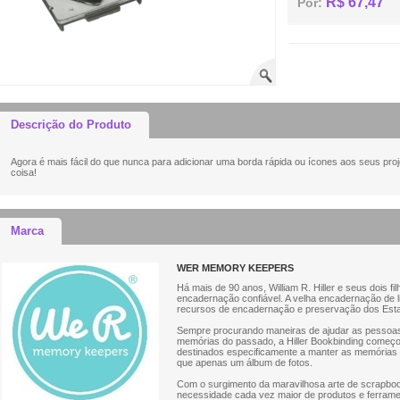
R$ 67,47
Por:
Descrição do Produto
Agora é mais fácil do que nunca para adicionar uma borda rápida ou ícones aos seus proje
coisa!
Marca
WER MEMORY KEEPERS
Há mais de 90 anos, William R. Hiller e seus dois 
encadernação confiável. A velha encadernação de 
recursos de encadernação e preservação dos Est
Sempre procurando maneiras de ajudar as pessoas
memórias do passado, a Hiller Bookbinding começou
destinados especificamente a manter as memória
que apenas um álbum de fotos.
Com o surgimento da maravilhosa arte de scrapbook
necessidade cada vez maior de produtos e ferrament