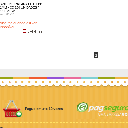
CANTONEIRA PARA FOTO PP
2MM - CX 250 UNIDADES /
FULL VIEW
ód.: 01731
vise-me quando estiver
isponível
1
Pague em até 12 vezes