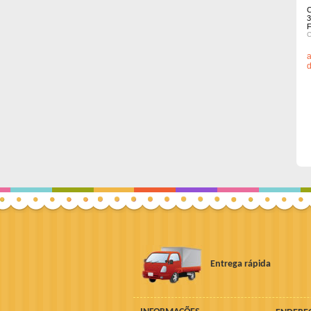
3
C
a
d
Entrega rápida