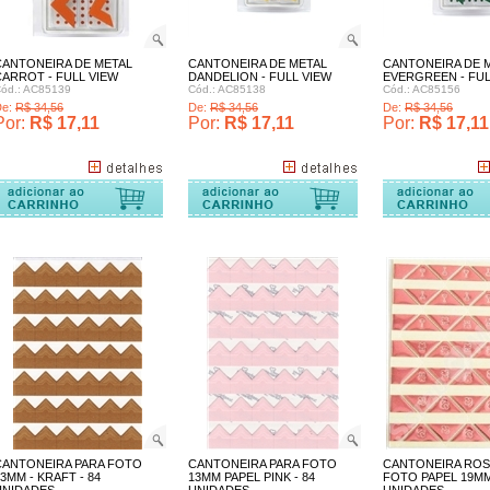
CANTONEIRA DE METAL
CANTONEIRA DE METAL
CANTONEIRA DE 
CARROT - FULL VIEW
DANDELION - FULL VIEW
EVERGREEN - FUL
ód.: AC85139
Cód.: AC85138
Cód.: AC85156
De:
R$ 34,56
De:
R$ 34,56
De:
R$ 34,56
Por:
R$ 17,11
Por:
R$ 17,11
Por:
R$ 17,11
Comprar
CANTONEIRA PARA FOTO
CANTONEIRA PARA FOTO
CANTONEIRA ROS
3MM - KRAFT - 84
13MM PAPEL PINK - 84
FOTO PAPEL 19MM