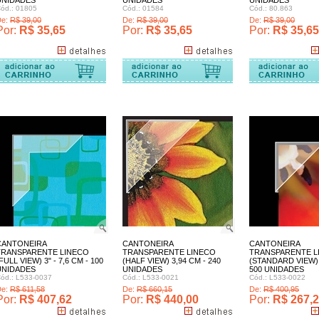
UNIDADES
UNIDADES
UNIDADES
ód.: 01805
Cód.: 01584
Cód.: 80.863
De:
R$ 39,00
De:
R$ 39,00
De:
R$ 39,00
Por:
R$ 35,65
Por:
R$ 35,65
Por:
R$ 35,65
Comprar
CANTONEIRA
CANTONEIRA
CANTONEIRA
TRANSPARENTE LINECO
TRANSPARENTE LINECO
TRANSPARENTE L
FULL VIEW) 3" - 7,6 CM - 100
(HALF VIEW) 3,94 CM - 240
(STANDARD VIEW) -
UNIDADES
UNIDADES
500 UNIDADES
ód.: L533-0037
Cód.: L533-0021
Cód.: L533-0022
De:
R$ 611,58
De:
R$ 660,15
De:
R$ 400,95
Por:
R$ 407,62
Por:
R$ 440,00
Por:
R$ 267,