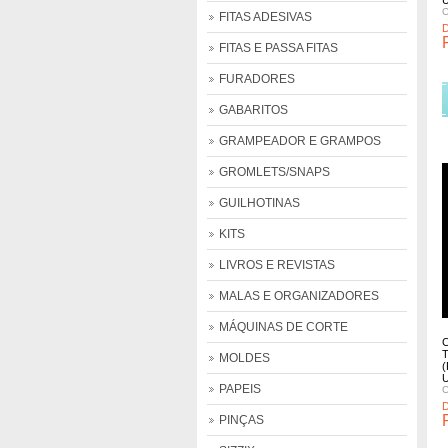
C
FITAS ADESIVAS
FITAS E PASSA FITAS
+ Detalhes
FURADORES
Comprar
Comprar
Comprar
GABARITOS
GRAMPEADOR E GRAMPOS
GROMLETS/SNAPS
GUILHOTINAS
KITS
LIVROS E REVISTAS
MALAS E ORGANIZADORES
MÁQUINAS DE CORTE
MOLDES
(
PAPEIS
C
PINÇAS
+ Detalhes