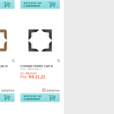
D III
CORNER FERRO CAD III
Cód.: WR41408-7
De:
R$ 27,07
Por:
R$ 21,21