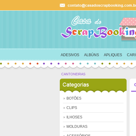
Ok
carrinho
ADESIVOS
ALBÚNS
APLIQUES
CAR
CANTONEIRAS
Outlet
BOTÕES
CLIPS
ILHOSES
MOLDURAS