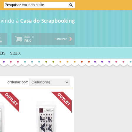
-vindo à
Casa do Scrapbooking
itens: 0
R$ 0
ÉIS
SIZZIX
ordenar por: