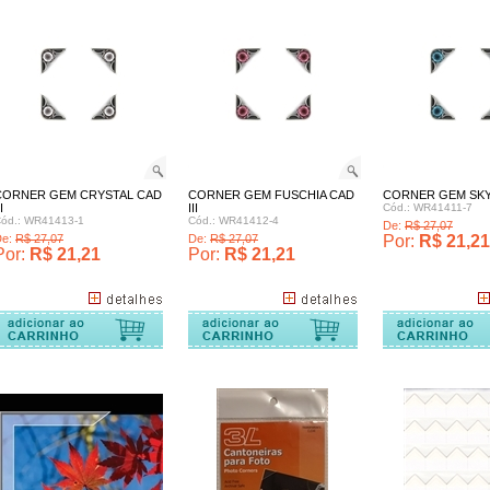
CORNER GEM CRYSTAL CAD
CORNER GEM FUSCHIA CAD
CORNER GEM SKY 
I
III
Cód.: WR41411-7
ód.: WR41413-1
Cód.: WR41412-4
De:
R$ 27,07
De:
R$ 27,07
De:
R$ 27,07
Por:
R$ 21,21
Por:
R$ 21,21
Por:
R$ 21,21
Comprar