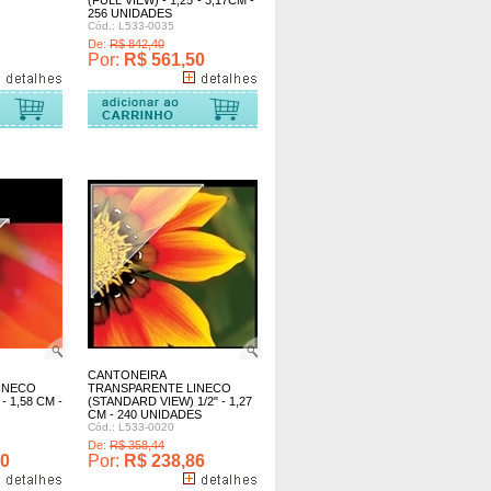
(FULL VIEW) - 1,25"- 3,17CM -
256 UNIDADES
Cód.: L533-0035
De:
R$ 842,40
Por:
R$ 561,50
CANTONEIRA
INECO
TRANSPARENTE LINECO
 1,58 CM -
(STANDARD VIEW) 1/2" - 1,27
CM - 240 UNIDADES
Cód.: L533-0020
De:
R$ 358,44
20
Por:
R$ 238,86