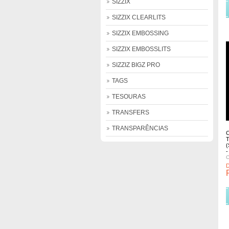
SIZZIX
Comprar
Comprar
Comprar
SIZZIX CLEARLITS
SIZZIX EMBOSSING
SIZZIX EMBOSSLITS
SIZZIZ BIGZ PRO
TAGS
TESOURAS
TRANSFERS
TRANSPARÊNCIAS
(
-
C
+ Detalhes
Comprar
Comprar
Comprar