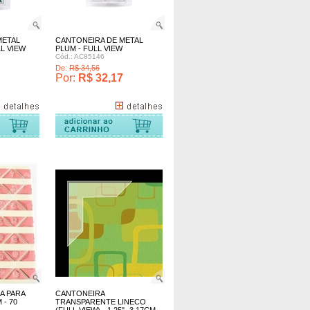
METAL
CANTONEIRA DE METAL
L VIEW
PLUM - FULL VIEW
Cód.: AC85146
De:
R$ 34,56
Por:
R$ 32,17
A PARA
CANTONEIRA
 - 70
TRANSPARENTE LINECO