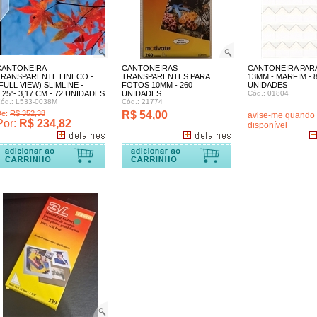
CANTONEIRA
CANTONEIRAS
CANTONEIRA PAR
TRANSPARENTE LINECO -
TRANSPARENTES PARA
13MM - MARFIM - 
FULL VIEW) SLIMLINE -
FOTOS 10MM - 260
UNIDADES
,25"- 3,17 CM - 72 UNIDADES
UNIDADES
Cód.: 01804
ód.: L533-0038M
Cód.: 21774
De:
R$ 352,38
R$ 54,00
avise-me quando 
Por:
R$ 234,82
disponível