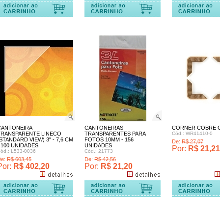
Comprar
CANTONEIRA
CANTONEIRAS
CORNER COBRE CA
TRANSPARENTE LINECO
TRANSPARENTES PARA
Cód.: WR41410-0
STANDARD VIEW) 3" - 7,6 CM
FOTOS 10MM - 156
De:
R$ 27,07
 100 UNIDADES
UNIDADES
Por:
R$ 21,21
ód.: L533-0036
Cód.: 21773
De:
R$ 603,45
De:
R$ 42,56
Por:
R$ 402,20
Por:
R$ 21,20
Comprar