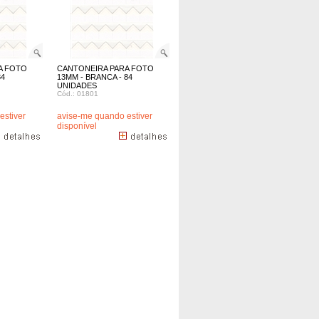
A FOTO
CANTONEIRA PARA FOTO
84
13MM - BRANCA - 84
UNIDADES
Cód.: 01801
estiver
avise-me quando estiver
disponível