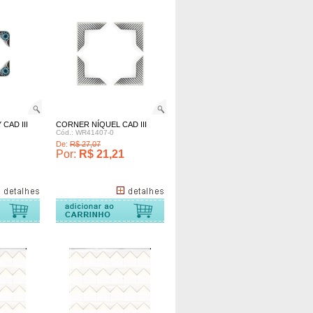
CAD III
CORNER NÍQUEL CAD III
Cód.: WR41407-0
De:
R$ 27,07
Por:
R$ 21,21