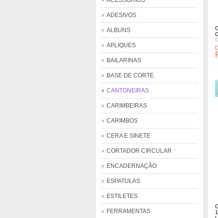
ACESSÓRIOS
ADESIVOS
ALBUNS
C
APLIQUES
BAILARINAS
+ Detalhes
BASE DE CORTE
Comprar
Comprar
Comprar
CANTONEIRAS
CARIMBEIRAS
CARIMBOS
CERA E SINETE
CORTADOR CIRCULAR
ENCADERNAÇÃO
ESPATULAS
ESTILETES
FERRAMENTAS
1